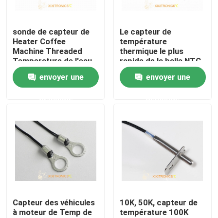
Visite d'usine
sonde de capteur de
Le capteur de
Heater Coffee
température
Machine Threaded
thermique le plus
Contrôle de qualité
Temperature de l'eau
rapide de la balle NTC
100K
de balle de réponse
envoyer une
envoyer une
pour la machine de
Contactez-nous
café
demande
demande
Nouvelles
Cas
Capteur de température de NTC
Capteur des véhicules
10K, 50K, capteur de
à moteur de Temp de
température 100K
Sondes médicales de la température