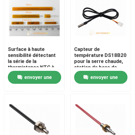
Surface à haute
Capteur de
sensibilité détectant
température DS18B20
la série de la
pour la serre chaude,
thermistance NTC à
station de base de
couche mince 10K
communication, série
envoyer une
envoyer une
MF5A-6
du véhicule MFT-4401
demande
demande
Maison
Produits
Au sujet de nous