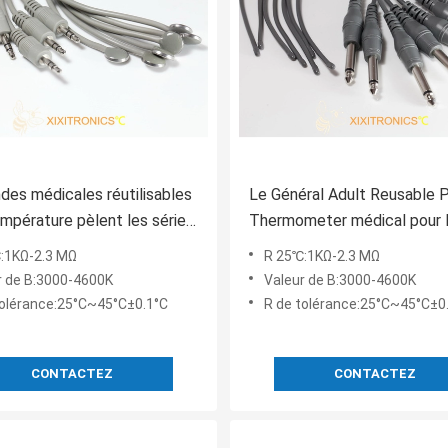
des médicales réutilisables
Le Général Adult Reusable 
empérature pèlent les séries
Thermometer médical pour 
xtérieures
cavité du corps HF403
:1KΩ-2.3 MΩ
R 25℃:1KΩ-2.3 MΩ
r de B:3000-4600K
Valeur de B:3000-4600K
tolérance:25°C~45°C±0.1°C
R de tolérance:25°C~45°C±0
CONTACTEZ
CONTACTEZ