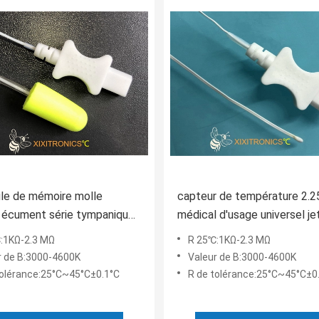
ule de mémoire molle
capteur de température 2.
 écument série tympanique
médical d'usage universel je
e du capteur de
avec le fil de PVC de catégo
:1KΩ-2.3 MΩ
R 25℃:1KΩ-2.3 MΩ
ature HF416
médicale de 30 A.W.G. 400 s
r de B:3000-4600K
Valeur de B:3000-4600K
tolérance:25°C~45°C±0.1°C
R de tolérance:25°C~45°C±0