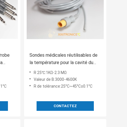
Probe
Sondes médicales réutilisables de
la
la température pour la cavité du
corps HF405
R 25℃:1KΩ-2.3 MΩ
Valeur de B:3000-4600K
.1°C
R de tolérance:25°C~45°C±0.1°C
CONTACTEZ