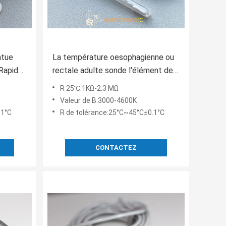
atue
La température oesophagienne ou
Rapid
rectale adulte sonde l'élément de
le
thermistance de la série 2.252KΩ
R 25℃:1KΩ-2.3 MΩ
d'à haute fréquence 401
Valeur de B:3000-4600K
.1°C
R de tolérance:25°C~45°C±0.1°C
CONTACTEZ