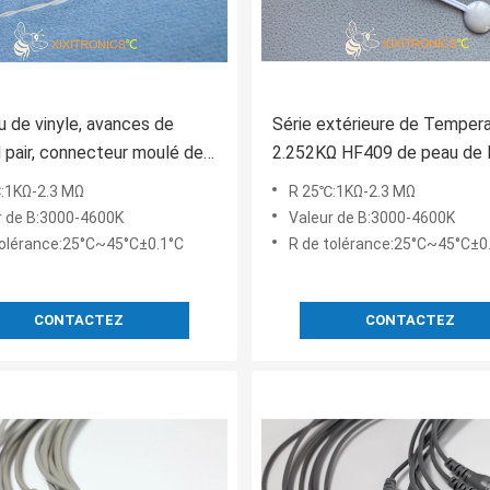
 de vinyle, avances de
Série extérieure de Temper
 pair, connecteur moulé de
2.252KΩ HF409 de peau de 
e Molex, capteur de
Response de sonde médica
:1KΩ-2.3 MΩ
R 25℃:1KΩ-2.3 MΩ
ature 2.252K médical
jetable de capteur
r de B:3000-4600K
Valeur de B:3000-4600K
 universel jetable
tolérance:25°C~45°C±0.1°C
R de tolérance:25°C~45°C±0
CONTACTEZ
CONTACTEZ