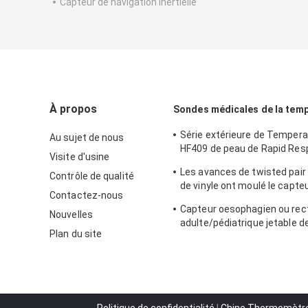
Capteur de navigation inertielle
À propos
Sondes médicales de la tem
Série extérieure de Temper
Au sujet de nous
HF409 de peau de Rapid Res
Visite d'usine
sonde médicale jetable de c
Les avances de twisted pai
Contrôle de qualité
de vinyle ont moulé le capte
Contactez-nous
température médical d'usag
Capteur oesophagien ou rec
jetable de connecteur 2.252
Nouvelles
adulte/pédiatrique jetable d
Plan du site
Temperatue sonde à haute 
2.252K 401 séries