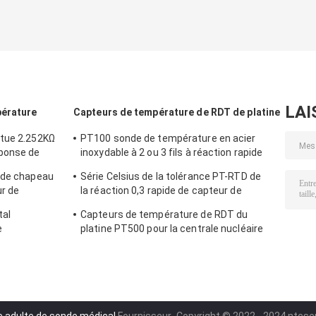
LAI
pérature
Capteurs de température de RDT de platine
atue 2.252KΩ
PT100 sonde de température en acier
ponse de
inoxydable à 2 ou 3 fils à réaction rapide
apteur
pour four à gaz en cuisine
r de chapeau
Série Celsius de la tolérance PT-RTD de
ur de
la réaction 0,3 rapide de capteur de
e universel
sonde de la température de RDT de la
tal
Capteurs de température de RDT du
K 400 séries
veste PT100 PT1000 de rond de silicium
e
platine PT500 pour la centrale nucléaire
fréquence
avec les têtes d'usage universel