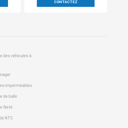
CONTACTEZ
e des véhicules à
énager
ure imperméables
 de balle
 fileté
 de NTC