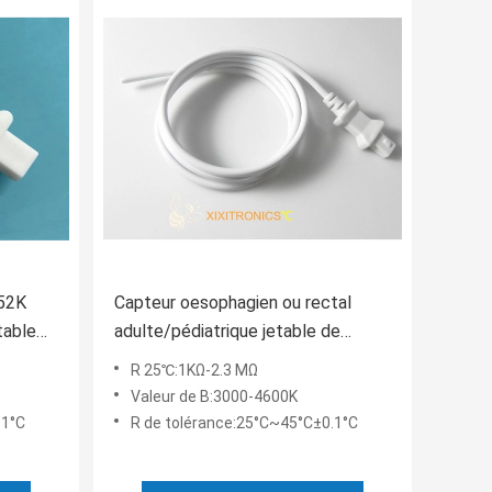
252K
Capteur oesophagien ou rectal
table
adulte/pédiatrique jetable de
rie
Temperatue sonde à haute
R 25℃:1KΩ-2.3 MΩ
éries
fréquence 2.252K 401 séries
Valeur de B:3000-4600K
.1°C
R de tolérance:25°C~45°C±0.1°C