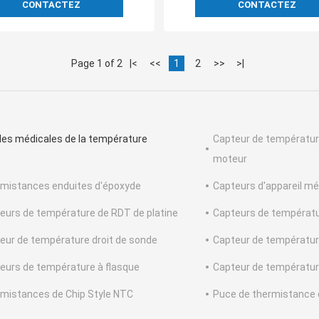
CONTACTEZ
CONTACTEZ
Page 1 of 2
|<
<<
1
2
>>
>|
es médicales de la température
Capteur de températur
moteur
mistances enduites d'époxyde
Capteurs d'appareil m
eurs de température de RDT de platine
Capteurs de températ
eur de température droit de sonde
Capteur de température
eurs de température à flasque
Capteur de température
mistances de Chip Style NTC
Puce de thermistance