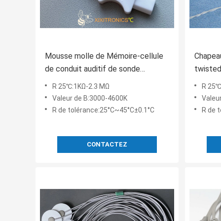
Mousse molle de Mémoire-cellule
Chapeau
de conduit auditif de sonde
twisted
tympanique médicale jetable de la
style d
R 25℃:1KΩ-2.3 MΩ
R 25℃
température avec la série
tempér
Valeur de B:3000-4600K
Valeu
homogène des dimensions HF416
d'usage
R de tolérance:25°C~45°C±0.1°C
R de 
CONTACTEZ