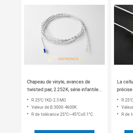
Chapeau de vinyle, avances de
La cell
twisted pair, 2.252K, série infantile
précise
d'usage universel jetable du
médical
R 25℃:1KΩ-2.3 MΩ
R 25℃
capteur de température d'optique
tempér
Valeur de B:3000-4600K
Valeu
MF5A-7T
R de tolérance:25°C~45°C±0.1°C
R de 