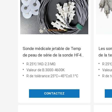
Sonde médicale jetable de Temp
Les son
de peau de série de la sonde HF409
de la t
de température de surface de peau
HF409 e
R 25℃:1KΩ-2.3 MΩ
R 25℃
Valeur de B:3000-4600K
Valeu
R de tolérance:25°C~45°C±0.1°C
R de 
CONTACTEZ