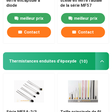
verre encapsulé à
scellé en verre radiale
diode
de la série MF57
meilleur prix
meilleur prix
Contact
Contact
Thermistances enduites d'époxyde
(10)
Série MF5A-2/3
Taille principale de fil