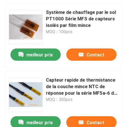
Système de chauffage par le sol
PT1000 Série MFS de capteurs
isolés par film mince
MOQ：100pcs
meilleur prix
Contact
Capteur rapide de thermistance
de la couche mince NTC de
réponse pour la série MF5a-6 du
paquet 10K 3435 de batterie
MOQ：300pcs
meilleur prix
Contact