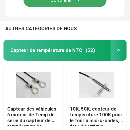
AUTRES CATÉGORIES DE NOUS
Capteur de température de NTC
(52)
Accueil
Capteur des véhicules
10K, 50K, capteur de
A propos de nous
à moteur de Temp de
température 100K pour
série du capteur de
le four à micro-ondes,
température de
four électrique,
Contacts