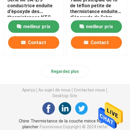
conductrice enduite
de téflon petite de
d'époxyde des
thermistance enduite
thermistances NTC
d'époxyde de l'ohm
thermiquement
NTC de la série 10K
meilleur prix
meilleur prix
des thermistances
MF5A-5
Contact
Contact
Regardez plus
Aperçu
Au sujet de nous
Contactez-nous
Desktop Site
Chine Thermistance de la couche mince NTC de
plancher
Fournisseur.Copyright © 2024 Hefei