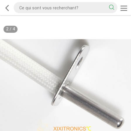
2
/
4