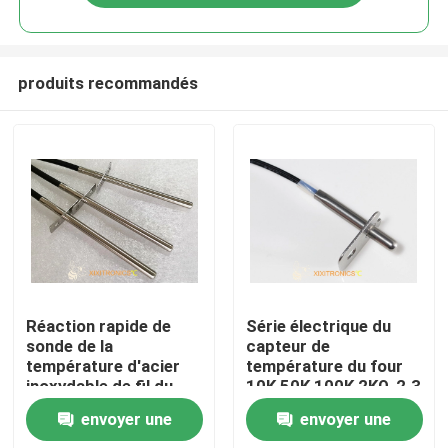
produits recommandés
Maison
Réaction rapide de
Série électrique du
sonde de la
capteur de
température d'acier
température du four
Produits
inoxydable de fil du
10K 50K 100K 2KΩ-2.3
capteur 3 de RDT
MΩ MFT-F
envoyer une
envoyer une
PT100 pour la série
Au sujet de nous
d'Oven Kitchen PT-