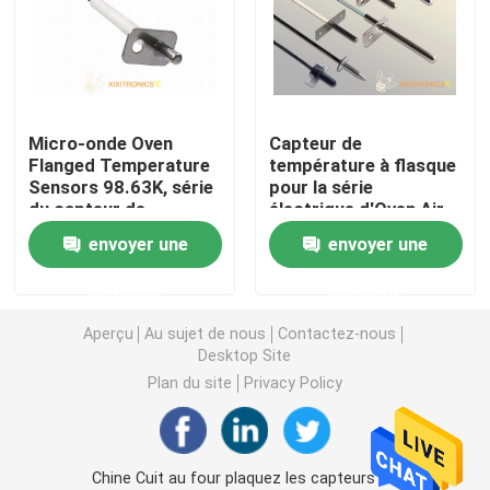
Capteur de température des véhicules à moteur
Thermistance en verre de NTC
Micro-onde Oven
Capteur de
Flanged Temperature
température à flasque
Sensors 98.63K, série
pour la série
Thermistances enduites d'époxyde
du capteur de
électrique d'Oven Air
température 100K
Fryer MFT-F
envoyer une
envoyer une
MFT-F
Capteurs d'appareil ménager
demande
demande
Sonde de la température de nourriture
Aperçu
Au sujet de nous
Contactez-nous
Desktop Site
Plan du site
Privacy Policy
Capteurs de température de RDT de platine
Capteurs de température imperméables
Chine Cuit au four plaquez les capteurs de