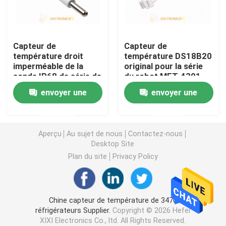
Capteur de température des véhicules à moteur
Capteur de
Capteur de
température droit
température DS18B20
Thermistance en verre de NTC
imperméable de la
original pour la série
sonde IP68 de série de
du robot MFT-4301
l'aquarium MFT-04 de
MFT-4401
Thermistances enduites d'époxyde
envoyer une
envoyer une
Thermohygrometer
demande
demande
Capteurs d'appareil ménager
Aperçu
Au sujet de nous
Contactez-nous
Desktop Site
Sonde de la température de nourriture
Plan du site
Privacy Policy
Capteurs de température de RDT de platine
Chine capteur de température de 3470
réfrigérateurs Supplier.
Copyright © 2026 Hefei
Capteurs de température imperméables
XIXI Electronics Co., ltd. All Rights Reserved.