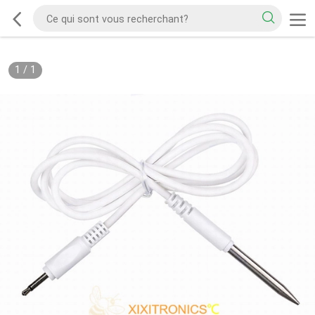
1
/
1