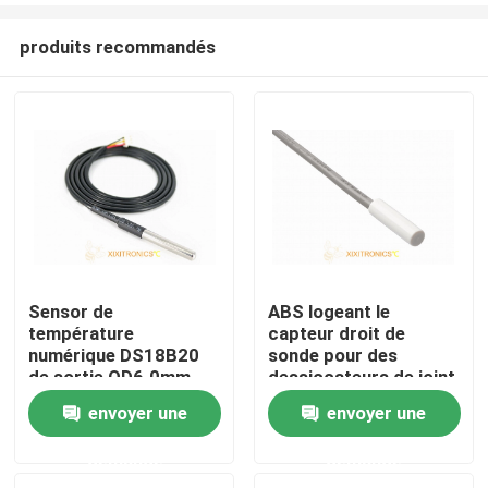
produits recommandés
Sensor de
ABS logeant le
température
capteur droit de
Maison
numérique DS18B20
sonde pour des
de sortie OD6.0mm
dessiccateurs de joint
pour véhicule de la
de lave-vaisselle de
envoyer une
envoyer une
Produits
série MFT-4401
Dehumidifie de
réfrigérateur
demande
demande
chauffant des séries
Au sujet de nous
du plancher MFT-03