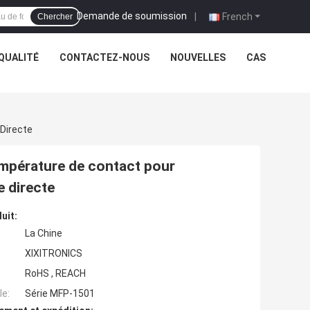
Demande de soumission
|
French
Chercher
QUALITÉ
CONTACTEZ-NOUS
NOUVELLES
CAS
Directe
température de contact pour
e directe
uit:
La Chine
XIXITRONICS
RoHS , REACH
e:
Série MFP-1501