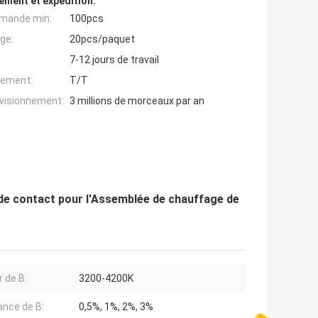
ement et expédition:
mande min:
100pcs
ge:
20pcs/paquet
7-12 jours de travail
iement:
T/T
ovisionnement:
3 millions de morceaux par an
de contact pour l'Assemblée de chauffage de
r de B:
3200-4200K
ance de B:
0,5%, 1%, 2%, 3%