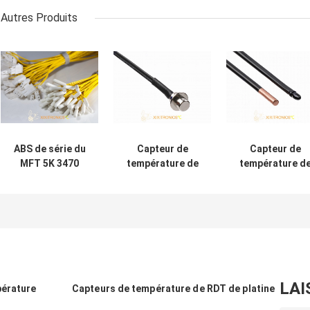
Autres Produits
ABS de série du
Capteur de
Capteur de
MFT 5K 3470
température de
température d
logeant des
logement de la
logement de
capteurs
catégorie SUS304
cuivre
d'appareil
de sécurité
imperméable e
ménager pour le
alimentaire pour
étanche à
congélateur de
la machine de
l'humidité pour 
réservoir de
mousse de lait
série du
glace de
climatiseur MFT
réfrigérateur
05
LAI
pérature
Capteurs de température de RDT de platine