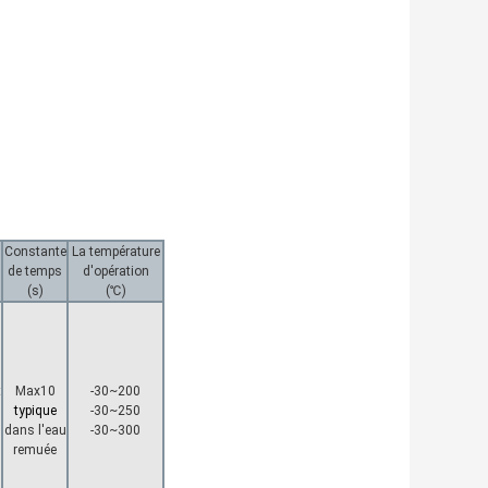
Constante
La température
de temps
d'opération
(s)
(℃)
t
Max10
-30~200
typique
-30~250
dans l'eau
-30~300
remuée