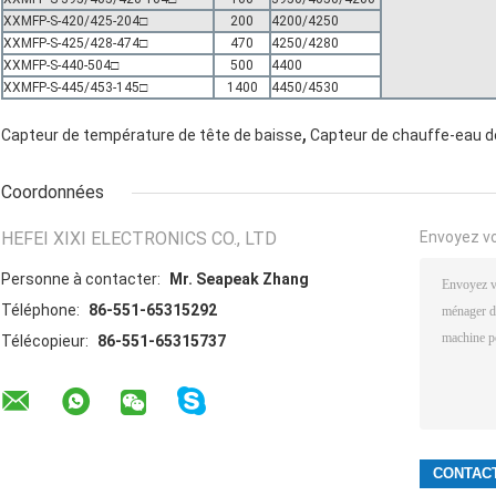
XXMFP-S-420/425-204□
200
4200/4250
XXMFP-S-425/428-474□
470
4250/4280
XXMFP-S-440-504□
500
4400
XXMFP-S-445/453-145□
1400
4450/4530
,
Capteur de température de tête de baisse
Capteur de chauffe-eau d
Coordonnées
HEFEI XIXI ELECTRONICS CO., LTD
Envoyez v
Personne à contacter:
Mr. Seapeak Zhang
Téléphone:
86-551-65315292
Télécopieur:
86-551-65315737