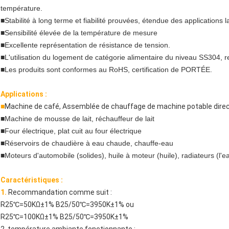
température
.
■
Stabilité à long terme et fiabilité prouvées, étendue des applications l
■Sensibilité élevée de la température de mesure
■
Excellente représentation de résistance de tension.
■
L'utilisation du logement de catégorie alimentaire du niveau SS304, r
■
Les produits sont conformes au RoHS, certification de PORTÉE.
Applications :
■
Machine de café, Assemblée de chauffage de machine potable dire
■
Machine de mousse de lait, réchauffeur de lait
■
Four électrique,
plat cuit au four électrique
■
Réservoirs de chaudière à eau chaude, chauffe-eau
■Moteurs d'automobile (solides), huile à moteur (huile), radiateurs (l'e
Caractéristiques :
1.
Recommandation comme suit :
R25℃=50KΩ±1% B25/50℃=3950K±1% ou
R25℃=100KΩ±1% B25/50℃=3950K±1%
2. température ambiante fonctionnante :