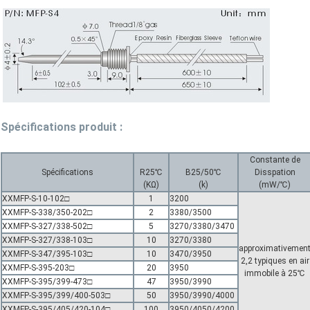
Spécifications produit
:
Constante de
Spécifications
R25℃
B25/50℃
Disspation
(KΩ)
(k)
(mW/℃)
XXMFP-S-10-102□
1
3200
XXMFP-S-338/350-202□
2
3380/3500
XXMFP-S-327/338-502□
5
3270/3380/3470
XXMFP-S-327/338-103□
10
3270/3380
approximativemen
XXMFP-S-347/395-103□
10
3470/3950
2,2 typiques en air
XXMFP-S-395-203□
20
3950
immobile à 25℃
XXMFP-S-395/399-473□
47
3950/3990
XXMFP-S-395/399/400-503□
50
3950/3990/4000
XXMFP-S-395/405/420-104□
100
3950/4050/4200