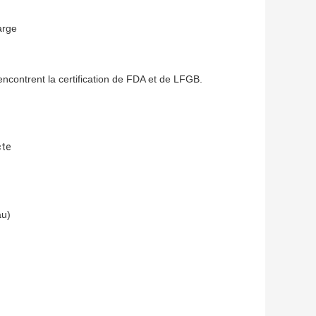
arge
encontrent la certification de FDA et de LFGB.
cte
au)