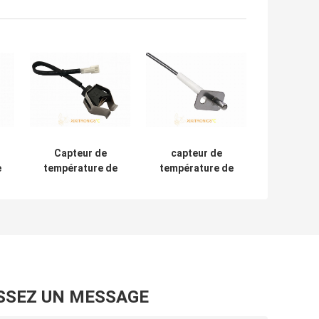
Capteur de
capteur de
e
température de
température de
clip à ressort de
98.63K 100K pour
bride de tuyau
électrique/four à
t
pour la série à
micro-ondes
gaz du chauffage
la
MFP-C de Bolier
de four fixé au
-
mur
SSEZ UN MESSAGE