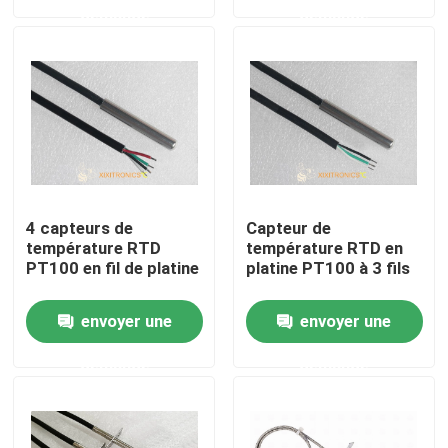
demande
demande
Produits
Capteur de température de NTC
Sondes médicales de la température
4 capteurs de
Capteur de
Capteur de température des véhicules à moteur
température RTD
température RTD en
PT100 en fil de platine
platine PT100 à 3 fils
Thermistance en verre de NTC
envoyer une
envoyer une
demande
demande
Thermistances enduites d'époxyde
Capteurs d'appareil ménager