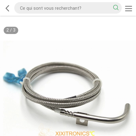
2
/
3