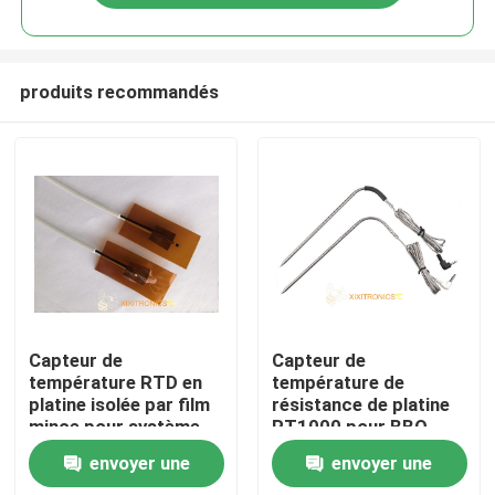
produits recommandés
Accueil
Capteur de
Capteur de
température RTD en
température de
platine isolée par film
résistance de platine
A propos de nous
mince pour système
PT1000 pour BBQ
de chauffage par le
envoyer une
envoyer une
sol
Contacts