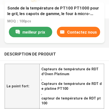
Sonde de la température de PT100 PT1000 pour
le gril, les capots de gamme, le four à micro-
ondes, le four électrique et les séries électriques
MOQ：100pcs
du plat PT-RTD53
meilleur prix
Contactez nous
DESCRIPTION DE PRODUIT
Capteurs de température de RDT
d'Oven Platinum
,
Capteurs de température de RDT d
Le point fort:
e platine PT100
,
capteur de température de RDT pt
100