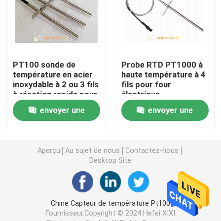
Sonde de la température de nourriture
Capteurs de température de RDT de platine
PT100 sonde de
Probe RTD PT1000 à
température en acier
haute température à 4
inoxydable à 2 ou 3 fils
fils pour four
Capteurs de température imperméables
à réaction rapide pour
électrique
four à gaz en cuisine
envoyer une
envoyer une
Thermistance de la couche mince NTC
demande
demande
Capteur de température droit de sonde
Aperçu
Au sujet de nous
Contactez-nous
Desktop Site
Capteur de température de balle
Chine Capteur de température Pt100
Capteur de température extérieur de bâti
Fournisseur.Copyright © 2024 Hefei XIXI