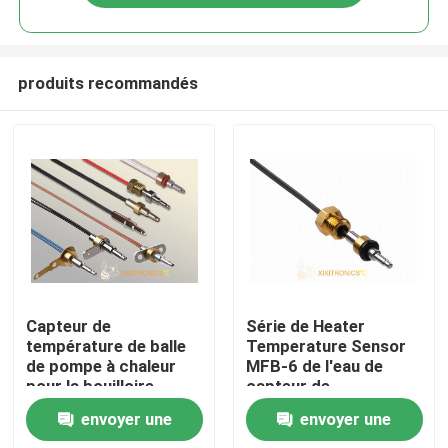
produits recommandés
Accueil
Capteur de
Série de Heater
température de balle
Temperature Sensor
de pompe à chaleur
MFB-6 de l'eau de
A propos de nous
pour la bouilloire
capteur de
électrique, toilette de
température des
envoyer une
envoyer une
bidet, machine de
chaudières 10K
Contacts
mousse de lait,