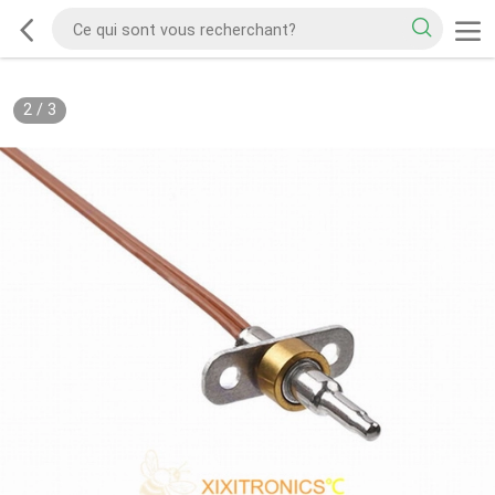
2
/
3