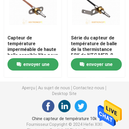
Sonde de la température de nourriture
Capteurs de température de RDT de platine
Capteur de
Série du capteur de
température
température de balle
imperméable de haute
de la thermistance
Capteurs de température imperméables
balle sensible Ntc pour
50K de NTC MFB-8
la série de l'appareil de
envoyer une
envoyer une
chauffage MFB-8 de
Thermistance de la couche mince NTC
lait
demande
demande
Capteur de température droit de sonde
Aperçu
Au sujet de nous
Contactez-nous
Desktop Site
Capteur de température de balle
Chine capteur de température 10k
Capteur de température extérieur de bâti
Fournisseur.Copyright © 2024 Hefei XIXI