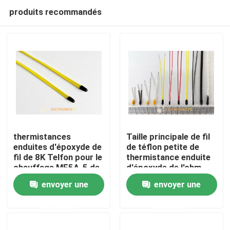
produits recommandés
thermistances
Taille principale de fil
enduites d'époxyde de
de téflon petite de
fil de 8K Telfon pour le
thermistance enduite
Accueil
chauffage MF5A-5 de
d'époxyde de l'ohm
volant de rétroviseur
NTC de la série 10K
envoyer une
envoyer une
et de chauffage de
des thermistances
A propos de nous
Seat de voiture
MF5A-5
demande
demande
Contacts