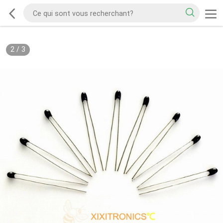
2
/
3