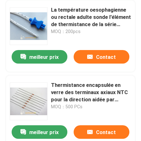
La température oesophagienne
ou rectale adulte sonde l'élément
de thermistance de la série
2.252KΩ d'à haute fréquence
MOQ：200pcs
401
meilleur prix
Contact
Thermistance encapsulée en
verre des terminaux axiaux NTC
pour la direction aidée par
puissance MF58 100K 3950
MOQ：500 PCs
séries
meilleur prix
Contact