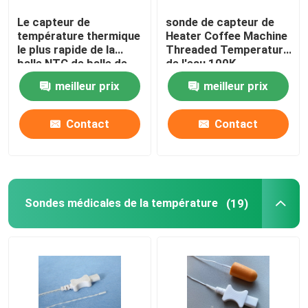
Le capteur de
sonde de capteur de
Thermistance de la couche mince NTC
température thermique
Heater Coffee Machine
le plus rapide de la
Threaded Temperature
balle NTC de balle de
de l'eau 100K
Capteur de température droit de sonde
réponse pour la
meilleur prix
meilleur prix
machine de café
Capteur de température de balle
Contact
Contact
Capteur de température extérieur de bâti
Sondes médicales de la température
(19)
Capteurs de température à flasque
Capteur de température fileté
Capteur de température d'immersion