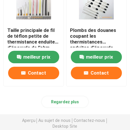
Taille principale de fil
Plombs des douanes
de téflon petite de
coupant les
thermistance enduite
thermistances
d'époxyde de l'ohm
enduites d'époxyde
NTC de la série 10K
MF5A-2 10K 3435
meilleur prix
meilleur prix
des thermistances
3977 de NTC
MF5A-5
Contact
Contact
Regardez plus
Aperçu
Au sujet de nous
Contactez-nous
Desktop Site