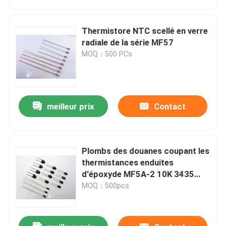
Thermistore NTC scellé en verre
radiale de la série MF57
MOQ：500 PCs
meilleur prix
Contact
Plombs des douanes coupant les
Maison
thermistances enduites
d'époxyde MF5A-2 10K 3435
3977 de NTC
MOQ：500pcs
Produits
Au sujet de nous