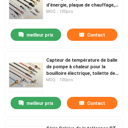
d'énergie, plaque de chauffage,
série extérieure du capteur de
MOQ：100pcs
température de bâti de machine
de café MFS
meilleur prix
Contact
Capteur de température de balle
de pompe à chaleur pour la
bouilloire électrique, toilette de
bidet, machine de mousse de lait,
MOQ：100pcs
réchauffeur de lait, fabricant de
café
meilleur prix
Contact