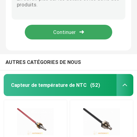
Le chauffe-eau, machine de café, huile à moteur, chaudières a fileté des séries du logement MFP-S du capteur de température SS304
Fil du fil 4 du fil 3 des capteurs de température de RDT de platine de série de PT100 PT1000 2
Capteur de température des véhicules à moteur
Mur - série de grande précision des capteurs MFP-C de Hung Gas Boiler Home Appliance
Problème de thermomètre de cuisson de viande
Thermistance en verre de NTC
Capteurs de température portables intelligents adaptés aux besoins du client pour le pantalon et la veste MFE-K de gilet de Baselayer
Thermistances enduites d'époxyde
AUTRES CATÉGORIES DE NOUS
Capteurs d'appareil ménager
Capteur de température de NTC
(52)
Sonde de la température de nourriture
Capteurs de température de RDT de platine
Capteurs de température imperméables