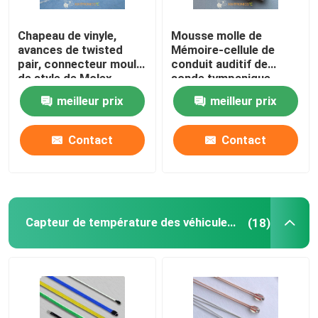
Thermistances de Chip Style NTC
Chapeau de vinyle,
Mousse molle de
avances de twisted
Mémoire-cellule de
pair, connecteur moulé
conduit auditif de
Puce de thermistance de NTC
de style de Molex,
sonde tympanique
capteur de
médicale jetable de la
meilleur prix
meilleur prix
température 2.252K
température avec la
Capteur de navigation inertielle
médical d'usage
série homogène des
universel jetable
dimensions HF416
Contact
Contact
Capteur de température des véhicules à moteur
(18)