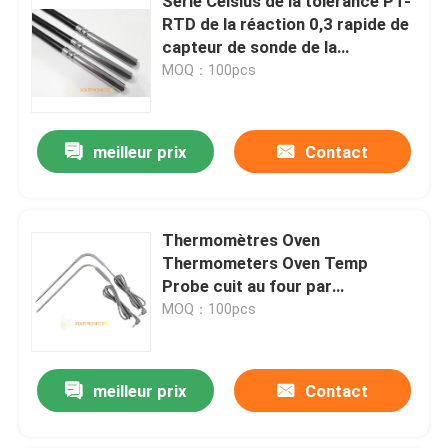
Série Celsius de la tolérance PT-
RTD de la réaction 0,3 rapide de
capteur de sonde de la
température de RDT de la veste
MOQ：100pcs
PT100 PT1000 de rond de
silicium
meilleur prix
Contact
Thermomètres Oven
Thermometers Oven Temp
Probe cuit au four par
BARBECUE IPX3 de nourriture
MOQ：100pcs
aux séries d'IPX7 MFF-32
meilleur prix
Contact