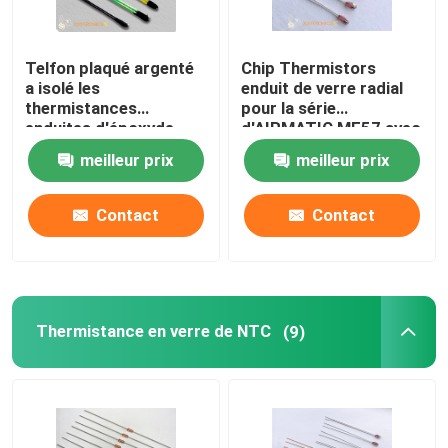
Telfon plaqué argenté
Chip Thermistors
a isolé les
enduit de verre radial
thermistances
pour la série
enduites d'époxyde
d'AIRMATIC MF57 avec
pour le chauffage de
la taille principale
meilleur prix
meilleur prix
volant de rétroviseur et
1.6mm et 2.3mm
de chauffage de Seat
de voiture
Contact
Contact
Thermistance en verre de NTC
(9)