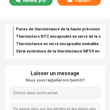
meilleur prix
Contact
Puces de thermistance de la haute précision NTC avec différents paramètres dans puces nues de différentes tailles
Thermistors NTC encapsulés en verre de la série MF58
Visite d'usine
Thermistance en verre encapsulée emballée sous vide 10K de NTC 3972 séries
Série extérieure de la thermistance MF59 en verre NTC de bâti de style de MELF
Contrôle de qualité
Thermistance en verre du ntc 3950 de série de la thermistance MF60 en verre NTC de la sonde 1KΩ-2.3 MΩ
Fait sur commande formé a encapsulé le type en verre série de diode de thermistance de NTC de MF58
Contactez-nous
Série MF5A-2/3 conductrice enduite d'époxyde des thermistances NTC thermiquement
thermistance de 100K B 4200 Chip Style NTC SMD 0805 pour le contrôle et la compensation
Thermistances enduites d'époxyde d'Enamlled 10k Ntc 3435 séries MF5A-4
Nouvelles
Série MF5A-6 des thermistances 10K 3977 de la couche mince NTC de Polyimide
Laisser un message
Série enduite d'époxyde des thermistances MF5A-3B de NTC pour la détection de la température
Cas
Nous vous rappellerons bientôt!
Capteurs de température enduits d'époxyde de tête de baisse pour la climatisation, série d'usage universel de MFE
capteurs enduits d'époxyde de l'appareil 5K 3470 ménager pour de longues et flexibles avances de climatisation
Capteur de température de NTC
Capteurs de température droits de sonde pour des séries de MFT de plancher de chauffage de congélateur de réfrigérateur
Capteur de température à flasque pour la série électrique d'Oven Air Fryer MFT-F
Sondes médicales de la température