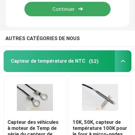
Visite d'usine
Contrôle de qualité
AUTRES CATÉGORIES DE NOUS
Contactez-nous
Capteur de température de NTC
(52)
Nouvelles
Cas
Capteur de température de NTC
Capteur des véhicules
10K, 50K, capteur de
à moteur de Temp de
température 100K pour
Sondes médicales de la température
série du capteur de
le four à micro-ondes,