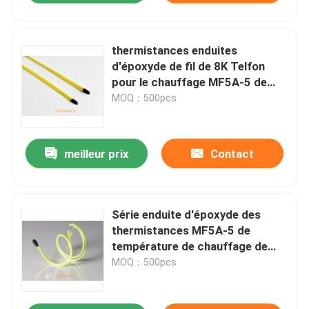
thermistances enduites
d'époxyde de fil de 8K Telfon
pour le chauffage MF5A-5 de
volant de rétroviseur et de
MOQ：500pcs
chauffage de Seat de voiture
meilleur prix
Contact
Série enduite d'époxyde des
thermistances MF5A-5 de
température de chauffage de
volant de Seat de voiture de
MOQ：500pcs
capteur de fil des véhicules à
moteur de Telfon