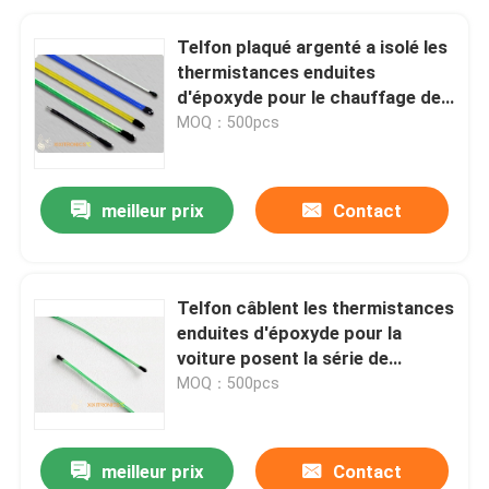
Telfon plaqué argenté a isolé les
thermistances enduites
d'époxyde pour le chauffage de
volant de rétroviseur et de
MOQ：500pcs
chauffage de Seat de voiture
meilleur prix
Contact
Telfon câblent les thermistances
enduites d'époxyde pour la
voiture posent la série de
chauffage du chauffage MF5A-5
MOQ：500pcs
de rétroviseur de chauffage de
volant
meilleur prix
Contact