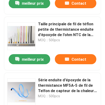
meilleur prix
Contact
Taille principale de fil de téflon
petite de thermistance enduite
d'époxyde de l'ohm NTC de la
série 10K des thermistances
MOQ：500pcs
MF5A-5
meilleur prix
Contact
Série enduite d'époxyde de la
thermistance MF5A-5 de fil de
Telfon de capteur de la chaleur
de siège de voiture de BMS
MOQ：500pcs