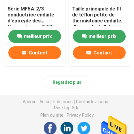
Série MF5A-2/3
Taille principale de fil
conductrice enduite
de téflon petite de
d'époxyde des
thermistance enduite
thermistances NTC
d'époxyde de l'ohm
thermiquement
NTC de la série 10K
meilleur prix
meilleur prix
des thermistances
MF5A-5
Contact
Contact
Regardez plus
Aperçu
Au sujet de nous
Contactez-nous
Desktop Site
Plan du site
Privacy Policy