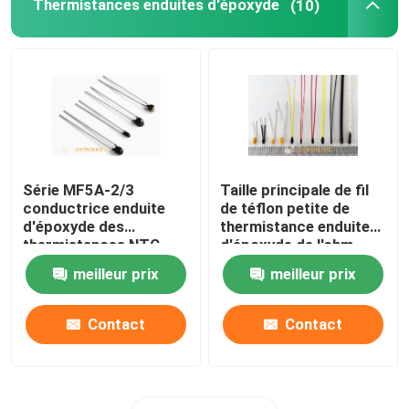
Thermistances enduites d'époxyde
(10)
Thermistances de Chip Style NTC
Puce de thermistance de NTC
Capteur de navigation inertielle
Série MF5A-2/3
Taille principale de fil
conductrice enduite
de téflon petite de
d'époxyde des
thermistance enduite
thermistances NTC
d'époxyde de l'ohm
thermiquement
NTC de la série 10K
meilleur prix
meilleur prix
des thermistances
MF5A-5
Contact
Contact