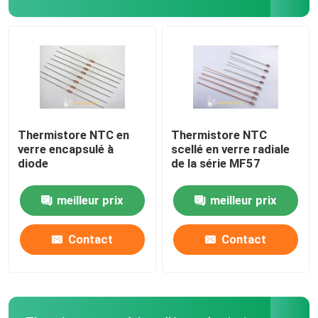
Thermistance de la couche mince NTC
Capteur de température droit de sonde
Capteur de température de balle
Thermistore NTC en
Thermistore NTC
verre encapsulé à
scellé en verre radiale
diode
de la série MF57
Capteur de température extérieur de bâti
meilleur prix
meilleur prix
Capteurs de température à flasque
Contact
Contact
Capteur de température fileté
Capteur de température d'immersion