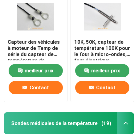
Capteur des véhicules
10K, 50K, capteur de
à moteur de Temp de
température 100K pour
série du capteur de
le four à micro-ondes,
température de
four électrique,
chargeurs de batterie
friteuse d'air, série
meilleur prix
meilleur prix
d'automobile MFS pour
cuite au four électrique
la voiture
du plat MFT-F
Contact
Contact
Maison
Produits
Sondes médicales de la température
(19)
Au sujet de nous