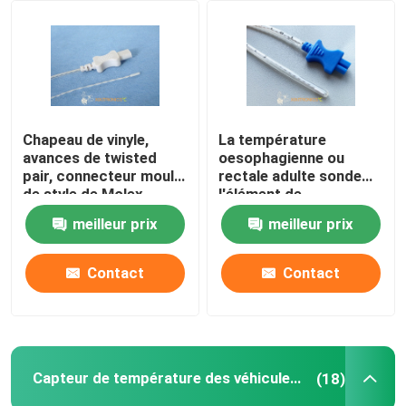
Visite d'usine
Contrôle de qualité
Chapeau de vinyle,
La température
avances de twisted
oesophagienne ou
Contactez-nous
pair, connecteur moulé
rectale adulte sonde
de style de Molex,
l'élément de
capteur de
thermistance de la
meilleur prix
meilleur prix
Nouvelles
température 2.252K
série 2.252KΩ d'à
médical d'usage
haute fréquence 401
universel jetable
Contact
Contact
Cas
Capteur de température de NTC
Capteur de température des véhicules à moteur
(18)
Sondes médicales de la température